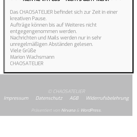
D
as CHAOSATELIER befindet sich zur Zeit in einer
kreativen Pause.
Aufträge können bis auf Weiteres nicht
entgegengenommen werden.
Nachrichten und Mails werden nur in sehr
unregelmäßigen Abständen gelesen.
Vorheriges Bild
Nächstes Bild
Viele Grüße
Marion Wachsmann
CHAOSATELIER
© CHAOSATELIER
Impressum
Datenschutz
AGB
Widerrufsbelehrung
Präsentiert von
Nirvana
&
WordPress.