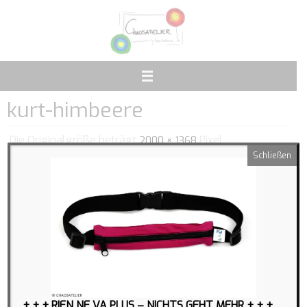
kurt-himbeere
Die Originalgröße beträgt
Pixel
2000 × 1368
Schließen
+ + + RIEN NE VA PLUS – NICHTS GEHT MEHR + + +